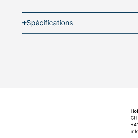
Spécifications
Hof
CH
+41
inf